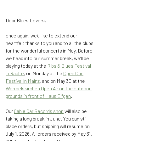
Dear Blues Lovers,
once again, we’d like to extend our 
heartfelt thanks to you and to all the clubs 
for the wonderful concerts in May. Before 
we head into our summer break, we’ll be 
playing today at the 
Ribs & Blues Festival 
in Raalte
, on Monday at the 
Open Ohr 
Festival in Mainz
, and on May 30 at the 
Wermelskirchen Open Air on the outdoor 
grounds in front of Haus Eifgen
.
Our 
Cable Car Records shop
 will also be 
taking a long break in June. You can still 
place orders, but shipping will resume on 
July 1, 2026. All orders received by May 31, 