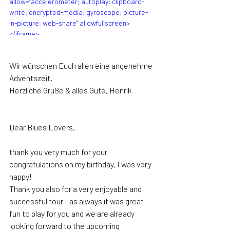
allow="accelerometer; autoplay; clipboard-
write; encrypted-media; gyroscope; picture-
in-picture; web-share" allowfullscreen>
</iframe>
Wir wünschen Euch allen eine angenehme 
Adventszeit.
Herzliche Grüße & alles Gute, Henrik
Dear Blues Lovers,
thank you very much for your 
congratulations on my birthday, I was very 
happy!
Thank you also for a very enjoyable and 
successful tour - as always it was great 
fun to play for you and we are already 
looking forward to the upcoming 