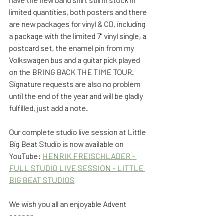
limited quantities, both posters and there 
are new packages for vinyl & CD, including 
a package with the limited 7'' vinyl single, a 
postcard set, the enamel pin from my 
Volkswagen bus and a guitar pick played 
on the BRING BACK THE TIME TOUR. 
Signature requests are also no problem 
until the end of the year and will be gladly 
fulfilled, just add a note.
Our complete studio live session at Little 
Big Beat Studio is now available on 
YouTube: 
HENRIK FREISCHLADER - 
FULL STUDIO LIVE SESSION - LITTLE 
BIG BEAT STUDIOS
We wish you all an enjoyable Advent 
season.