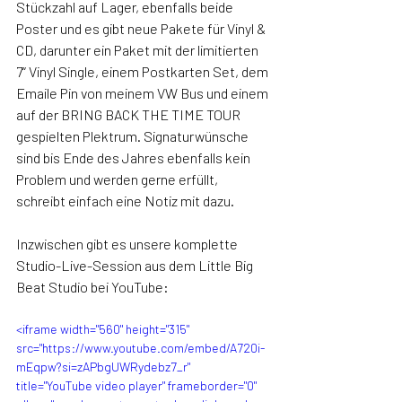
Stückzahl auf Lager, ebenfalls beide 
Poster und es gibt neue Pakete für Vinyl & 
CD, darunter ein Paket mit der limitierten 
7“ Vinyl Single, einem Postkarten Set, dem 
Emaile Pin von meinem VW Bus und einem 
auf der BRING BACK THE TIME TOUR 
gespielten Plektrum. Signaturwünsche 
sind bis Ende des Jahres ebenfalls kein 
Problem und werden gerne erfüllt, 
schreibt einfach eine Notiz mit dazu.
Inzwischen gibt es unsere komplette 
Studio-Live-Session aus dem Little Big 
Beat Studio bei YouTube: 
<iframe width="560" height="315" 
src="https://www.youtube.com/embed/A720i-
mEqpw?si=zAPbgUWRydebz7_r" 
title="YouTube video player" frameborder="0" 