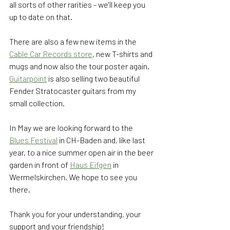
all sorts of other rarities - we'll keep you 
up to date on that. 
There are also a few new items in the 
Cable Car Records 
store
, new T-shirts and 
mugs and now also the tour poster again. 
Guitarpoint
 is also selling two beautiful 
Fender Stratocaster guitars from my 
small collection.
In May we are looking forward to the 
Blues Festival
 in CH-Baden and, like last 
year, to a nice summer open air in the beer 
garden in front of 
Haus Eifgen
 in 
Wermelskirchen. We hope to see you 
there.
Thank you for your understanding, your 
support and your friendship! 