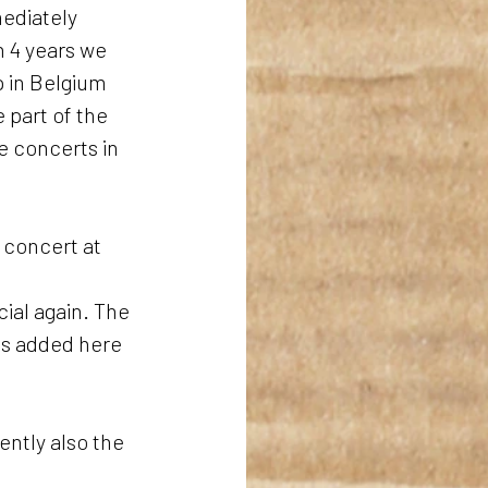
ediately 
n 4 years we 
 in Belgium 
 part of the 
e concerts in 
 concert at 
ial again. The 
es added here 
ently also the 