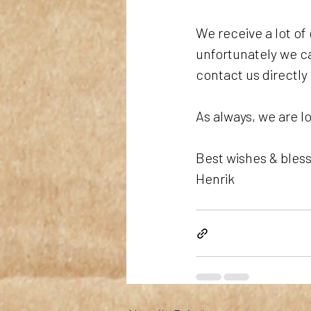
We receive a lot of
unfortunately we ca
contact us directly 
As always, we are l
Best wishes & bless
Henrik