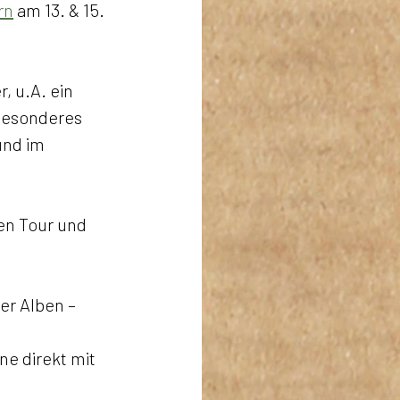
rn
 am 13. & 15. 
 u.A. ein 
 Besonderes 
und im 
len Tour und 
er Alben – 
ne direkt mit 