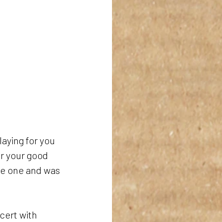
aying for you 
r your good 
le one and was 
cert with 