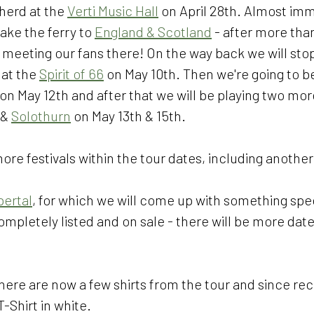
erd at the 
Verti Music Hall
 on April 28th. Almost imm
ake the ferry to 
England & Scotland
 - after more tha
 meeting our fans there! On the way back we will stop
 at the 
Spirit of 66
 on May 10th. Then we're going to be
 on May 12th and after that we will be playing two mor
& 
Solothurn
 on May 13th & 15th.
more festivals within the tour dates, including another
ertal
, for which we will come up with something spec
completely listed and on sale - there will be more dat
there are now a few shirts from the tour and since rec
-Shirt in white. 