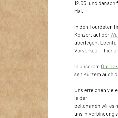
12.05. und danach f
Mai. 
In den Tourdaten fi
Konzert auf der 
Wal
überlegen. Ebenfall
Vorverkauf – hier 
In unserem 
Online-
seit Kurzem auch da
Uns erreichen viele
leider 
bekommen wir es nic
uns in Verbindung s