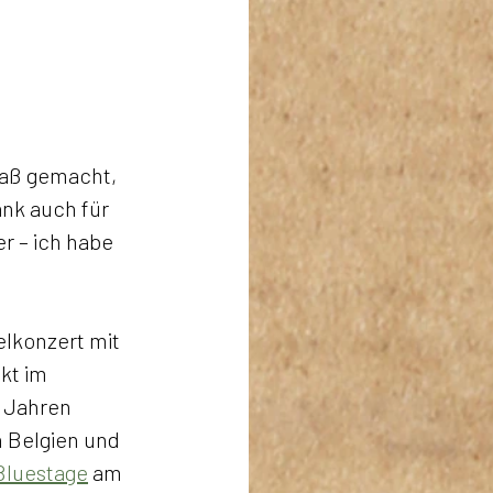
paß gemacht, 
ank auch für 
 – ich habe 
lkonzert mit 
ekt im 
4 Jahren 
n Belgien und 
Bluestage
 am 