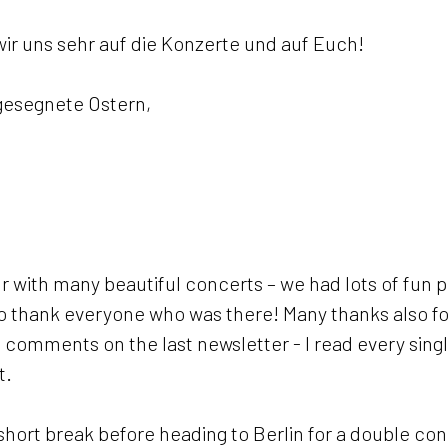
ir uns sehr auf die Konzerte und auf Euch!
gesegnete Ostern,
r with many beautiful concerts – we had lots of fun pl
o thank everyone who was there! Many thanks also fo
 comments on the last newsletter - I read every sing
. 
short break before heading to Berlin for a double con