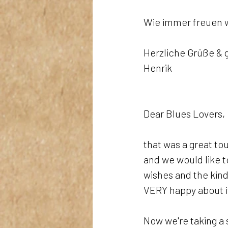
Wie immer freuen w
Herzliche Grüße & 
Henrik
Dear Blues Lovers,
that was a great tou
and we would like t
wishes and the kind
VERY happy about it
Now we're taking a 