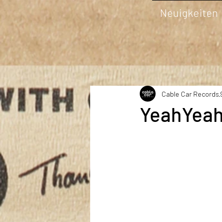
Neuigkeiten
Cable Car Records
YeahYeah