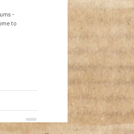
bums - 
ome to 