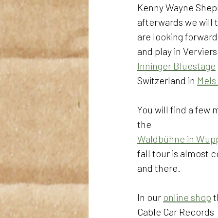
Kenny Wayne Sheph
afterwards we will t
are looking forward
and play in Verviers
Inninger Bluestage
Switzerland in 
Mels 
You will find a few 
the 
Waldbühne in Wupp
fall tour is almost 
and there. 
In our 
online shop
 
Cable Car Records T