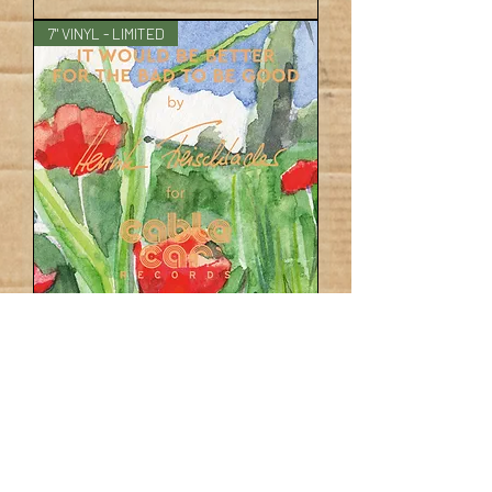
7" VINYL - LIMITED
HENRIK FREISCHLADER It
Would Be Better For The Bad
To Be Good