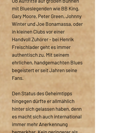
Ob Auftritte auf großen Bühnen
mit Blueslegenden wie BB King,
Gary Moore, Peter Green, Johnny
Winter und Joe Bonamassa, oder
in kleinen Clubs vor einer
Handvoll Zuhörer - bei Henrik
Freischlader geht es immer
authentisch zu. Mit seinem
ehrlichen, handgemachten Blues
begeistert er seit Jahren seine
Fans.
Den Status des Geheimtipps
hingegen dürfte er allmählich
hinter sich gelassen haben, denn
es macht sich auch international
immer mehr Anerkennung
bemerkbar. Kein geringerer als