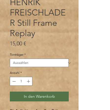
HENRIK
FREISCHLADE
R Still Frame
Replay
Preis
15,00 €
Tonträger
*
Anzahl
*
In den Warenkorb